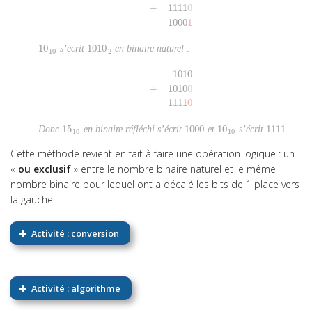
+
1111
0
1111
+
1111
0
1000
1
1000
1
10
s’écrit
1010
en binaire naturel :
10
10
1010
2
10
2
1010
+
1010
0
1010
+
1010
0
1111
0
1111
0
Donc
15
en binaire réfléchi s’écrit
1000
et
10
s’écrit
1111
.
15
10
1000
10
10
1111
10
10
Cette méthode revient en fait à faire une opération logique : un
«
ou exclusif
» entre le nombre binaire naturel et le même
nombre binaire pour lequel ont a décalé les bits de 1 place vers
la gauche.
Activité : conversion
Activité : algorithme
27
=
27
10
=
10