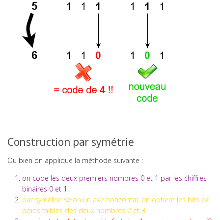
Physique
Exercice
Logiciel
Arduino IDE
MATLAB
OnShape
Python
Solidworks
Tableur
Matériaux
Matériel
Mesure
Construction par symétrie
Mesurer
Méthode
Ou bien on applique la méthode suivante :
Microcontrôleurs
Modéliser
on code les deux premiers nombres 0 et 1 par les chiffres
Électricité
binaires 0 et 1
Mécanique
par symétrie selon un axe horizontal, on obtient les bits de
Cinématique
poids faibles des deux nombres 2 et 3
Dynamique