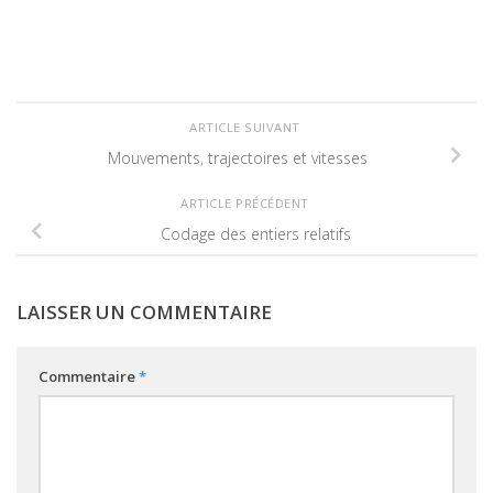
ARTICLE SUIVANT
Mouvements, trajectoires et vitesses
and
def
dec2gray
(
n
)
:
return
bin
(
n^
(
n
<<
1
))
or
ARTICLE PRÉCÉDENT
^
Codage des entiers relatifs
n
<<
n
LAISSER UN COMMENTAIRE
n
>>
n
Commentaire
*