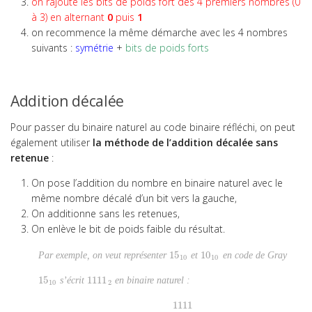
on rajoute les bits de poids fort des 4 premiers nombres (0
Statique
à 3) en alternant
0
puis
1
Structures
on recommence la même démarche avec les 4 nombres
suivants :
symétrie
+
bits de poids forts
Schéma cinématique
Systèmes dynamiques
Thermique
Non classé
Addition décalée
Organisation
Pour passer du binaire naturel au code binaire réfléchi, on peut
Orientation
également utiliser
la méthode de l’addition décalée sans
Projets
retenue
:
Accrosciences
Ballon
On pose l’addition du nombre en binaire naturel avec le
Quiz
même nombre décalé d’un bit vers la gauche,
Rédaction
On additionne sans les retenues,
On enlève le bit de poids faible du résultat.
Ressources
Simuler
Par exemple, on veut représenter
15
et
10
en code de Gray
15
10
10
10
10
10
SysML
Tips
15
s’écrit
1111
en binaire naturel :
15
10
1111
2
10
2
Travaux Pratiques
1111