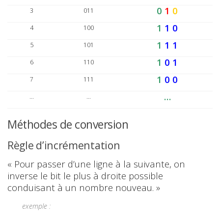
Chaîne d'information
0
1
0
3
011
Acquérir
1
1 0
4
100
Codage de l'information
Communiquer
1
1 1
5
101
Réseaux
1
0 1
6
110
Traiter
Algorithmique
1
0 0
7
111
Asservissement
…
Diagrammes État-Transition
…
…
Intelligence Artificielle
Logique combinatoire
Méthodes de conversion
Logique séquentielle
Chaîne de puissance
Règle d’incrémentation
Convertir
« Pour passer d’une ligne à la suivante, on
Distribuer
inverse le bit le plus à droite possible
Stocker
conduisant à un nombre nouveau. »
Transmettre
Complements
exemple :
Mathématiques