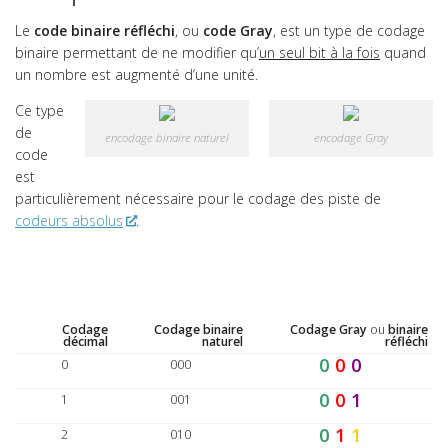
Chaîne d’information
Le
code binaire réfléchi
, ou
code Gray
, est un type de codage
L’information
binaire permettant de ne modifier qu’
un seul bit à la fois
quand
Codage des nombres
un nombre est augmenté d’une unité.
Les systèmes de numération
Code binaire naturel
Ce type
Code hexadécimal
de
encodage binaire naturel
encodage Gray
Codage des entiers relatifs
code
Code binaire réfléchi
est
particulièrement nécessaire pour le codage des piste de
Code ASCII
codeurs absolus
.
Modélisation Physique
Modélisation structurelle
Projets
Les matériaux
Codage
Codage binaire
Codage Gray
ou
binaire
décimal
naturel
réfléchi
0
0
0
CATÉGORIES
0
000
Actualités
0
0
1
1
001
Analyse fonctionnelle
0
1
1
2
010
Chaînes fonctionnelles