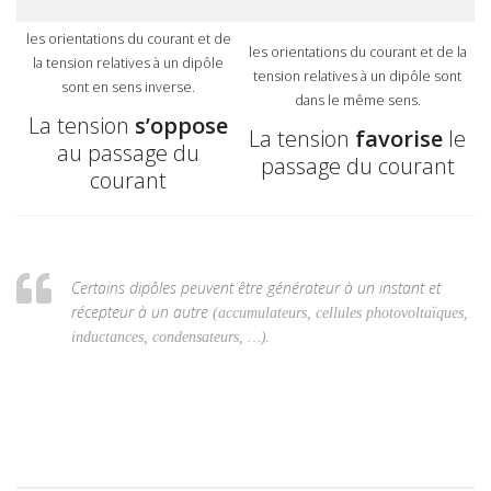
les orientations du courant et de
les orientations du courant et de la
la tension relatives à un dipôle
tension relatives à un dipôle sont
sont en sens inverse.
dans le même sens.
La tension
s’oppose
La tension
favorise
le
au passage du
passage du courant
courant
+
+
+
+
+
=
0
U
A
F
+
U
F
B
+
U
B
D
+
U
D
C
+
U
C
G
+
U
G
A
=
0
U
U
U
U
U
U
F
B
B
D
D
C
C
G
A
F
G
A
Certains dipôles peuvent être générateur à un instant et
récepteur à un autre
(accumulateurs, cellules photovoltaïques,
.
inductances, condensateurs, …)