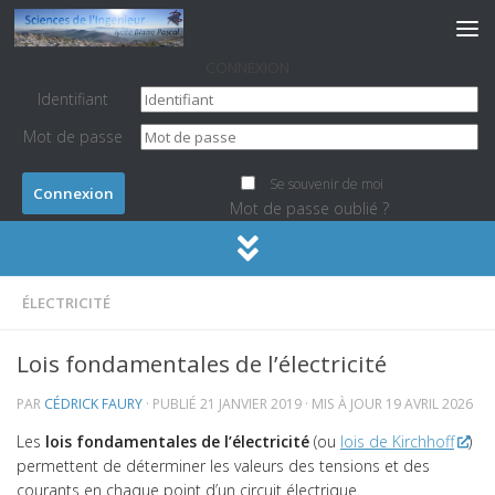
Skip to content
CONNEXION
Identifiant
Mot de passe
Se souvenir de moi
Mot de passe oublié ?
ÉLECTRICITÉ
Modéliser
>
Électricité
>
Lois fondamentales de l’électricité
PREMIÈRE ET TERMINALE
Lois fondamentales de l’électricité
Organisation
PAR
CÉDRICK FAURY
· PUBLIÉ
21 JANVIER 2019
· MIS À JOUR
19 AVRIL 2026
Ingénierie Système
Les
lois fondamentales de l’électricité
(ou
lois de Kirchhoff
)
Chaînes fonctionnelles
permettent de déterminer les valeurs des tensions et des
Modélisation Physique
courants en chaque point d’un circuit électrique.