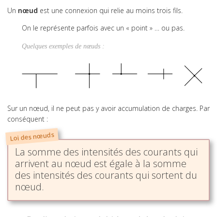
Un
nœud
est une connexion qui relie au moins trois fils.
Analyse fonctionnelle
Chaînes fonctionnelles
On le représente parfois avec un « point » … ou pas.
Chaîne d'information
Acquérir
Quelques exemples de nœuds :
Codage de l'information
Communiquer
Réseaux
Traiter
Algorithmique
Sur un nœud, il ne peut pas y avoir accumulation de charges. Par
Asservissement
conséquent :
Diagrammes État-Transition
Intelligence Artificielle
Loi des nœuds
Logique combinatoire
La somme des intensités des courants qui
Logique séquentielle
arrivent au nœud est égale à la somme
Chaîne de puissance
des intensités des courants qui sortent du
Convertir
nœud.
Distribuer
Stocker
Transmettre