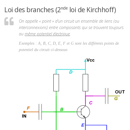
Mécanique
Loi des branches (2
loi de Kirchhoff)
nde
Cinématique
Dynamique
On appelle « point » d’un circuit un ensemble de liens (ou
Statique
interconnexions) entre composants qui se trouvent toujours
Structures
au
même potentiel électrique
.
Schéma cinématique
Systèmes dynamiques
Exemples : A, B, C, D, E, F et G sont les différents points de
Thermique
potentiel du circuit ci-dessous
Non classé
Organisation
Orientation
Projets
Accrosciences
Ballon
Quiz
Rédaction
Ressources
Simuler
SysML