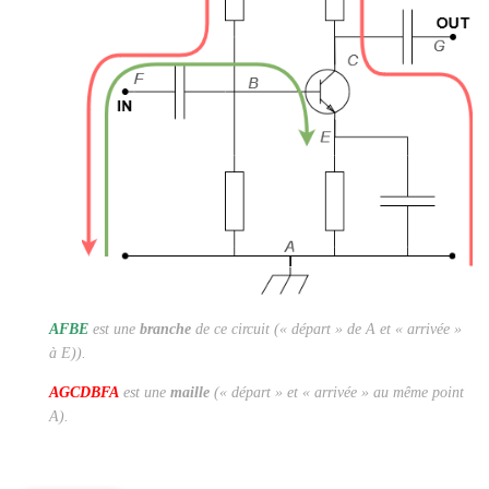
AFBE
est une
branche
de ce circuit (« départ » de A et « arrivée »
à E)).
AGCDBFA
est une
maille
(« départ » et « arrivée » au même point
A).