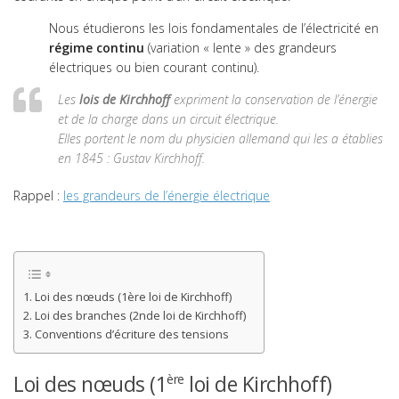
Modélisation des Actions Mécaniques
Nous étudierons les lois fondamentales de l’électricité en
Principes Fondamentaux de la Mécanique
régime continu
(variation « lente » des grandeurs
Cinématique
électriques ou bien courant continu).
Les signaux physiques
Les
lois de Kirchhoff
expriment la conservation de l’énergie
Lois fondamentales de l’électricité
et de la charge dans un circuit électrique.
Exercices
Elles portent le nom du physicien allemand qui les a établies
Pont diviseur de tension
en 1845 :
Gustav Kirchhoff
.
Pont de Wheatstone
Alimentation d’une LED
Rappel :
les grandeurs de l’énergie électrique
Composants des circuits électriques
Systèmes dynamiques
Thermique
Modélisation structurelle
Loi des nœuds (1ère loi de Kirchhoff)
Projets
Loi des branches (2nde loi de Kirchhoff)
Les matériaux
Conventions d’écriture des tensions
CATÉGORIES
Loi des nœuds (1
loi de Kirchhoff)
ère
Actualités