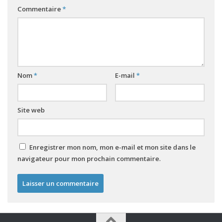
CATÉGORIES
Commentaire
*
Accrosciences
Acquérir
Actualités
Algorithmique
Analyse fonctionnelle
Nom
*
E-mail
*
Arduino IDE
Asservissement
Ballon
Site web
Chaîne d'information
Chaîne de puissance
Chaînes fonctionnelles
Enregistrer mon nom, mon e-mail et mon site dans le
Cinématique
navigateur pour mon prochain commentaire.
Codage de l'information
Communiquer
Complements
Convertir
Diagrammes État-Transition