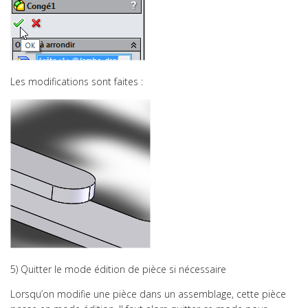
LOGICIELS
Accueil
1ère & Tale
CPGE
Les modifications sont faites :
Projets
Logiciels
Solidworks
Présentation
Boite à outils
Créer une nouvelle pièce
Créer un nouvel assemblage
Insérer un composant
Concevoir une pièce
Ajouter une extrusion
Modifier une pièce dans un assemblage
Modifier une fonction
5) Quitter le mode édition de pièce si nécessaire
Modifier une cotation
Lorsqu’on modifie une pièce dans un assemblage, cette pièce
Créer des contraintes entre composants